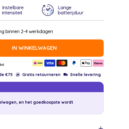
Instelbare
Lange
intensiteit
batterijduur
Open med
en vraag stellen
ng binnen 2-4 werkdagen
IN WINKELWAGEN
Pulse™
tal voor NapPulse™
Gratis retourneren
Snelle levering
Gratis verzendin
Kopiëren
kelwagen, en het goedkoopste wordt
rest
de velden zijn verplicht.
Stuur vraag