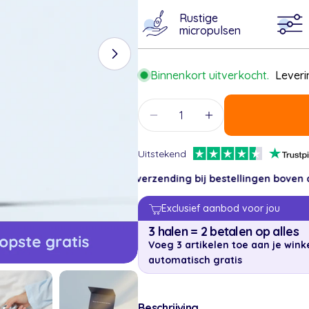
Rustige
micropulsen
Open media 1 in modaal
E
Binnenkort uitverkocht.
Leveri
Uw
Hoeveelheid
naam
Aantal verlagen voor Nap
Verhoog het aan
Jouw
email
Uitstekend
Deel dit product
Jouw
Gratis verzending bij bestellingen boven de €75
telefoon
Deel
Exclusief aanbod voor jou
Jouw
Delen
Deel
Pin
bericht
3 halen = 2 betalen op alles
op
op
op
Voeg 3 artikelen toe aan je win
Facebook
X
Pinte
automatisch gratis
De met * gemarkeer
Beschrijving