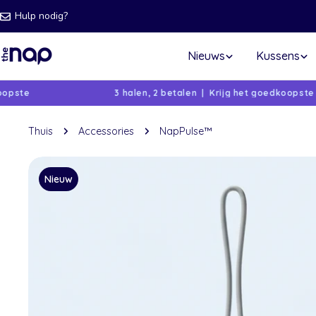
Hulp nodig?
Doorgaan
naar
artikel
Nieuws
Kussens
3 halen, 2 betalen | Krijg het goedkoopste
Thuis
Accessories
NapPulse™
Ga
naar
productinformatie