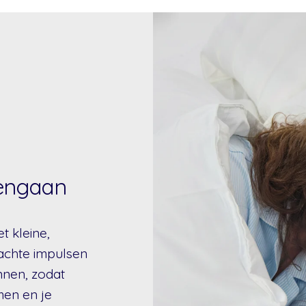
pengaan
t kleine,
zachte impulsen
nnen, zodat
men en je