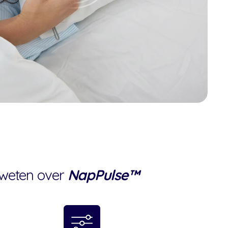
 weten over
NapPulse™