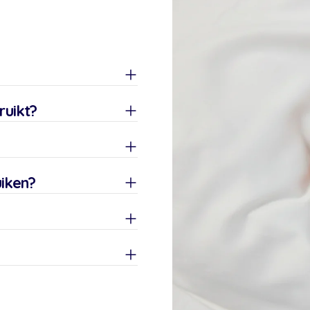
uikt?
iken?